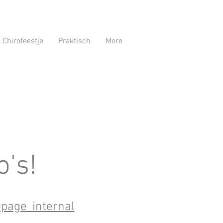
Chirofeestje
Praktisch
More
o's!
page_internal