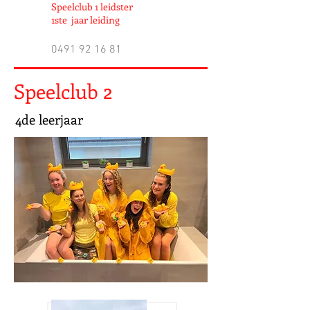
Speelclub 1 leidster
1ste jaar leiding
0491 92 16 81
Speelclub 2
4de leerjaar