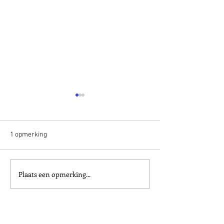
1 opmerking
Aspibeurs 2026
Nacht van de rou
Plaats een opmerking...
Nieuwste
Mognalio